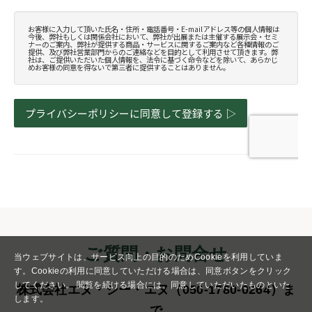
ご質問・お問合せ
当ウェブサイトは、サービス向上の目的のためCookieを利用していま
す。
Cookieの利用に同意していただける場合は、同意ボタンをクリック
してください。
閲覧を続ける場合には、同意していただいたものといた
株式会社エヌ・シー・エヌ（050-1780-0264）ま
します。
で