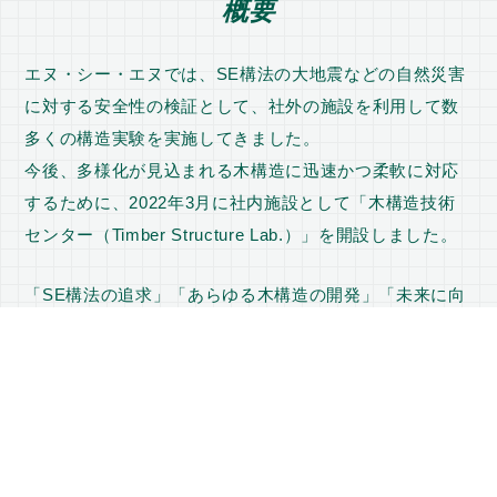
概要
エヌ・シー・エヌでは、SE構法の大地震などの自然災害
に対する安全性の検証として、社外の施設を利用して数
多くの構造実験を実施してきました。
今後、多様化が見込まれる木構造に迅速かつ柔軟に対応
するために、2022年3月に社内施設として「木構造技術
センター（Timber Structure Lab.）」を開設しました。
「SE構法の追求」「あらゆる木構造の開発」「未来に向
けた基礎研究開発」を目的に、SE構法の開発で培ったノ
ウハウを活かした木構造の技術開発の拠点とし、住宅規
模から中層大規模木造建築物までの木構造に関する基礎
研究、応用研究、開発研究を進め技術資産を構築してい
きます。