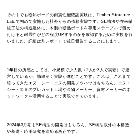
その中でも断熱ボードの耐震性能確認実験は、Timber Structure
Lab.で初めて実施した社外からの依頼実験です。SE構法や在来軸
組工法の構造躯体に、木製の断熱ボードを専用ステープルで留め
付けると耐震性がどの程度UPするのかを確認するために実験を行
いました。詳細は別レポートで後日報告することにします。
1年目の所感としては、小規模で少人数（2人か3人で実験）で運
営しているが、効率良く実験が進むことです。これは、これまで
培ってきたエヌ・シー・エヌの開発ノウハウはもちろん、エヌ・
シー・エヌのプレカット工場や金物メーカー、資材メーカーのネ
ットワークを活用することで実現できています。
2024年3月期もSE構法の開発はもちろん、SE構法以外の木構造
や基礎・応用研究を進める所存です。