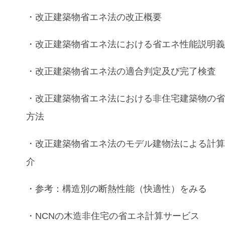
・
改正建築物省エネ法
の改正概要
・
改正建築物省エネ法
における
省エネ性能説明
・
改正建築物省エネ法
の
適合判定
及び
完了検査
・
改正建築物省エネ法
における
非住宅建築物
の
方法
・
改正建築物省エネ法
の
モデル建物法
による計
介
・
参考：
構造別
の
断熱性能
（快適性）をみる
・
NCN
の
木造非住宅
の
省エネ計算
サービス