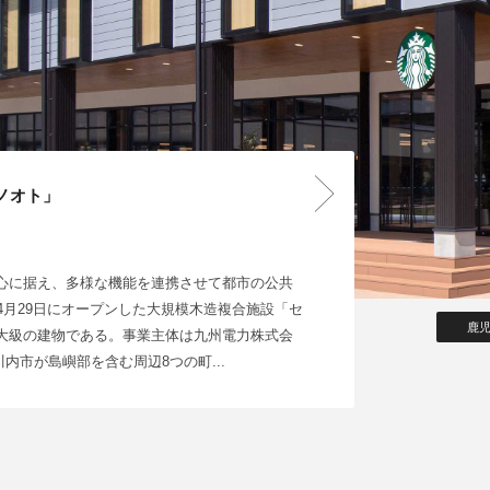
ノオト」
心に据え、多様な機能を連携させて都市の公共
年4月29日にオープンした大規模木造複合施設「セ
鹿
大級の建物である。事業主体は九州電力株式会
内市が島嶼部を含む周辺8つの町...