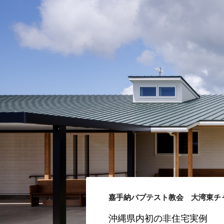
嘉手納バプテスト教会 大湾東チ
沖縄県内初の非住宅実例