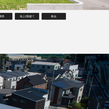
縄県
地上2階建て
教会