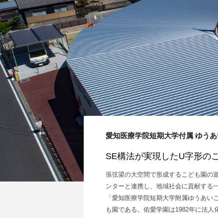
愛知医療学院短期大学付属 ゆう
SE構法が実現したU字形の
張弦梁の大空間で形成するこども園の
ンターと連携し、地域社会に貢献する
「愛知医療学院短期大学附属ゆうあい
も園である。佑愛学園は1982年に法人