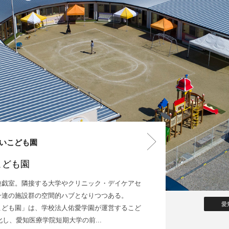
あいこども園
こども園
遊戯室。隣接する大学やクリニック・デイケアセ
一連の施設群の空間的ハブとなりつつある。
愛
こども園」は、学校法人佑愛学園が運営するこど
化し、愛知医療学院短期大学の前...