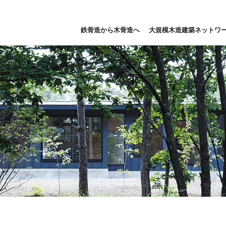
鉄骨造から木骨造へ
大規模木造建築ネットワ