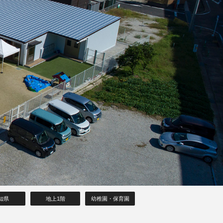
知県
地上1階
幼稚園・保育園