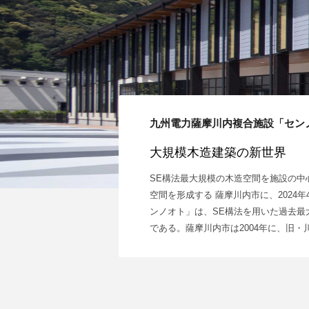
九州電力薩摩川内複合施設「セン
大規模木造建築の新世界
SE構法最大規模の木造空間を施設の中
空間を形成する 薩摩川内市に、2024
ンノオト」は、SE構法を用いた過去最
である。薩摩川内市は2004年に、旧・川