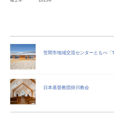
竣工年
2015年
笠間市地域交流センターともべ「To
日本基督教団掛川教会