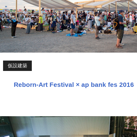
仮設建築
Reborn-Art Festival × ap bank fes 2016