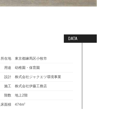
DATA
所在地
東京都練馬区小牧市
用途
幼稚園・保育園
設計
株式会社ジャクエツ環境事業
施工
株式会社伊藤工務店
階数
地上2階
延床面積
474m
2