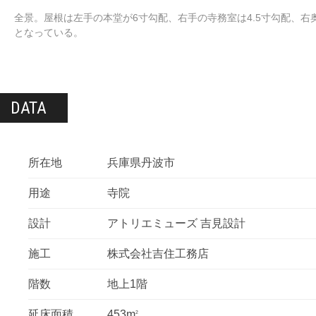
全景。屋根は左手の本堂が6寸勾配、右手の寺務室は4.5寸勾配、右
となっている。
DATA
所在地
兵庫県丹波市
用途
寺院
設計
アトリエミューズ 吉見設計
施工
株式会社吉住工務店
階数
地上1階
延床面積
453m
2