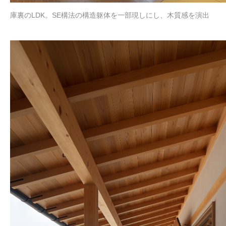
庫裏のLDK。SE構法の構造躯体を一部現しにし、木質感を演出