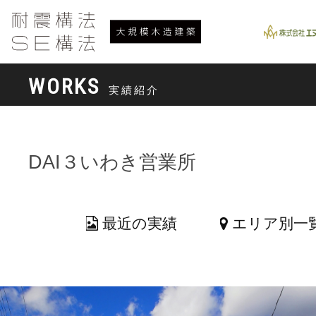
WORKS
実績紹介
DAI３いわき営業所
最近の実績
エリア別一