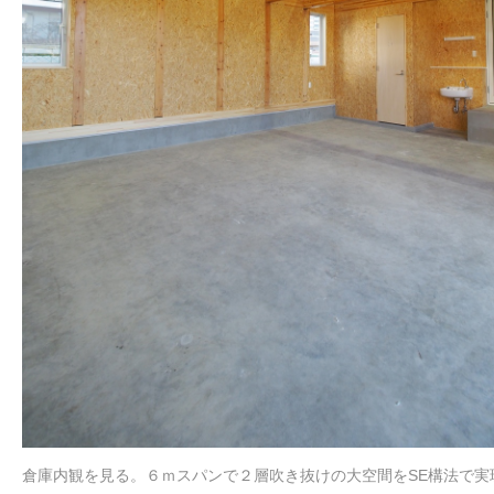
倉庫内観を見る。６ｍスパンで２層吹き抜けの大空間をSE構法で実