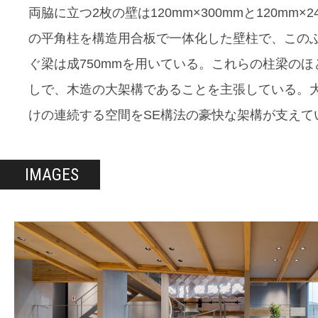
両脇に立つ2枚の壁は120mm×300mmと120mm×2
の平角柱を構造用合板で一体化した壁柱で、この
ぐ梁は成750mmを用いている。これらの柱梁のほ
しで、木造の大架構であることを主張している。
けの連続する空間をSE構法の豪快な架構が支えて
IMAGES