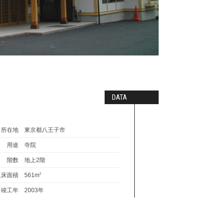
DATA
所在地
東京都八王子市
用途
寺院
階数
地上2階
延床面積
561m
2
竣工年
2003年