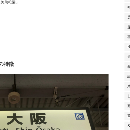
聖美幼稚園」
の特徴