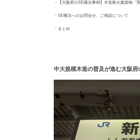
・
【大阪府のSE構法事例】木造耐火建築物
「
・
SE構法
へのお問合せ、ご相談について
・まとめ
中大規模木造の普及が進む大阪府