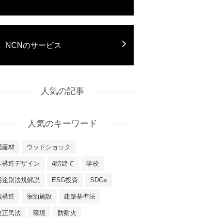
NCNのサービス
人気の記事
人気のキーワード
国産材
ウッドショック
木構造デザイン
4階建て
学校
用途別法規解説
ESG投資
SDGs
混構造
宿泊施設
建築基準法
改正民法
環境
防耐火