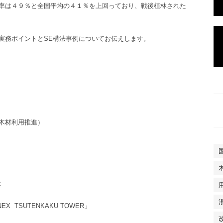
率は４９％と全国平均の４１％を上回っており、戦後植林された
実務ポイントとSE構法事例
についてお伝えします。
木材利用推進）
要
EX TSUTENKAKU TOWER」