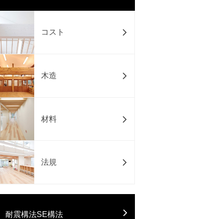
コスト
木造
材料
法規
耐震構法SE構法