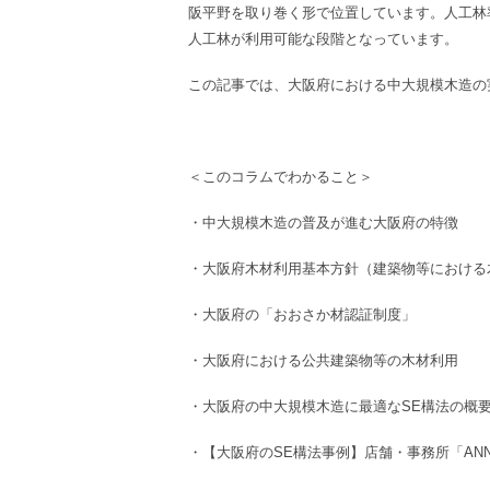
阪平野を取り巻く形で位置しています。人工林
人工林が利用可能な段階となっています。
この記事では、
大阪府における中大規模木造の
＜このコラムでわかること＞
・
中大規模木造
の普及が進む
大阪府
の特徴
・
大阪府木材利用基本方針（建築物等における
・
大阪府
の
「おおさか材認証制度」
・
大阪府
における
公共建築物等
の
木材利用
・
大阪府
の
中大規模木造
に最適な
SE構法
の
概
・
【大阪府のSE構法事例】
店舗
・
事務所
「ANN