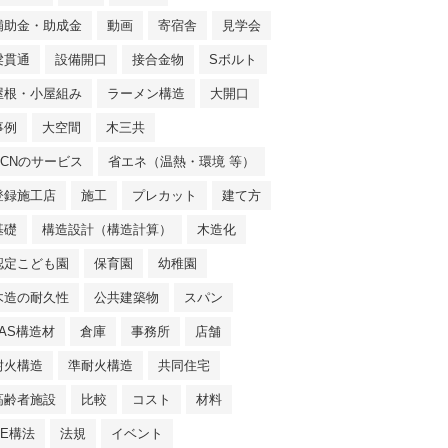
補助金・助成金
動画
寄宿舎
見学会
梁貫通
設備開口
接合金物
Sボルト
屋根・小屋組み
ラーメン構造
大開口
事例
大空間
木三共
NCNのサービス
省エネ（温熱・環境 等）
登録施工店
施工
プレカット
建て方
基礎
構造設計（構造計算）
木造化
認定こども園
保育園
幼稚園
木造の耐久性
公共建築物
スパン
JAS構造材
倉庫
事務所
店舗
耐火構造
準耐火構造
共同住宅
高齢者施設
比較
コスト
材料
SE構法
法規
イベント