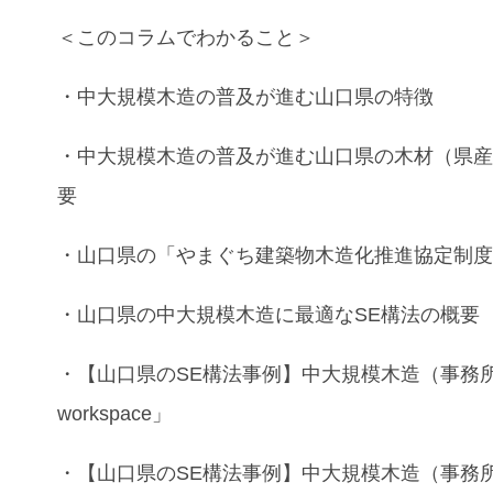
＜このコラムでわかること＞
・
中大規模木造
の普及が進む
山口県
の特徴
・
中大規模木造
の普及が進む
山口県
の
木材（県
要
・
山口県
の
「やまぐち建築物木造化推進協定制
・
山口県
の
中大規模木造
に最適な
SE構法
の
概要
・
【山口県のSE構法事例】中大規模木造（事務
workspace」
・
【山口県のSE構法事例】中大規模木造（事務