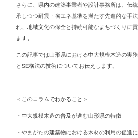
さらに、県内の建築事業者や設計事務所は、伝
承しつつ耐震・省エネ基準を満たす先進的な手
れ、地域文化の保全と持続可能なまちづくりに
ます。
この記事では山形
県における中大規模木造の実
とSE構法の技術
についてお伝えします。
＜このコラムでわかること＞
・
中大規模木造
の普及が進む
山形県
の特徴
・
やまがたの建築物における木材の利用の促進