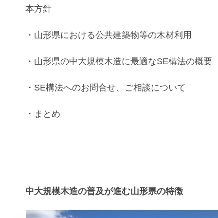
本方針
・
山形県
における
公共建築物等
の
木材利用
・
山形県
の
中大規模木造
に最適な
SE構法
の
概要
・
SE構法
へのお問合せ、ご相談について
・まとめ
中大規模木造の普及が進む山形県の特徴