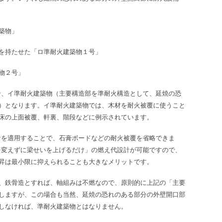
築物」
を持たせた「ロ準耐火建築物１号」
物２号」
合、イ準耐火建築物（主要構造部を準耐火構造として、延焼の恐
）となります。イ準耐火建築物では、木材を耐火被覆に使うこと
床の上面被覆、軒裏、階段などに例示されています。
計を適用することで、石膏ボードなどの耐火被覆を省略できま
を変えずに梁せいを上げるだけ」の燃え代設計が可能ですので、
昇は最小限に抑えられることも大きなメリットです。
、鉄骨造とすれば、軸組みは不燃なので、原則的に上記の「主要
しますが、この場合も当然、延焼の恐れのある部分の外壁開口部
しなければ、準耐火建築物とはなりません。