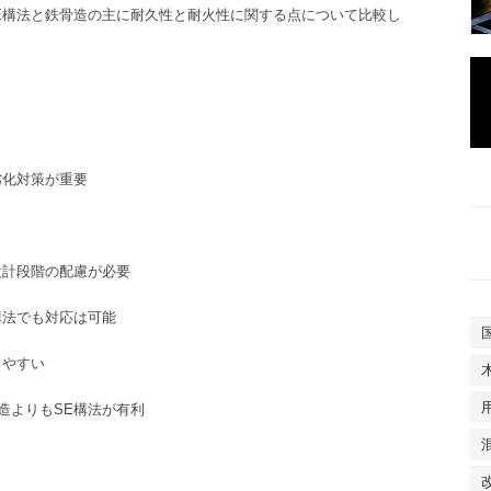
E
構法
と
鉄骨造
の主に耐久性と耐火性に関する点について比較し
劣化対策が重要
設計段階の配慮が必要
構法
でも対応は可能
しやすい
造
よりも
SE
構法
が有利