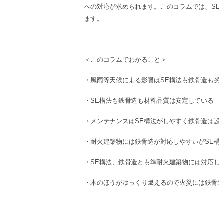
への対応が求められます。このコラムでは、
S
ます。
＜このコラムでわかること＞
・風雨等天候による影響は
SE
構法
も
鉄骨造
も
・
SE
構法
も
鉄骨造
も材料品質は安定している
・
メンテナンス
は
SE
構法
がしやすく
鉄骨造
は
・
耐火建築物
には
鉄骨造
が対応しやすいが
SE
・
SE
構法
、
鉄骨造
とも
準耐火建築物
には対応
・木のほうがゆっくり燃えるので火災には
鉄骨