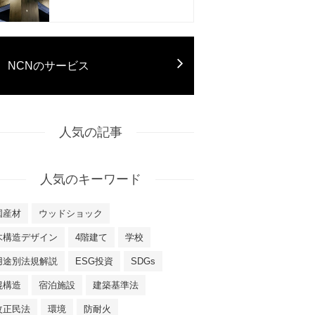
NCNのサービス
人気の記事
人気のキーワード
国産材
ウッドショック
木構造デザイン
4階建て
学校
用途別法規解説
ESG投資
SDGs
混構造
宿泊施設
建築基準法
改正民法
環境
防耐火