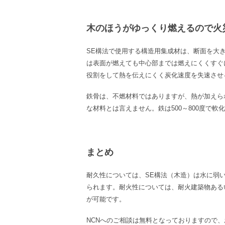
木のほうがゆっくり燃えるので火
SE
構法で使用する構造用集成材は、断面を大
は表面が燃えても中心部までは燃えにくくすぐ
役割をして熱を伝えにくく炭化速度を失速させ
鉄骨は、不燃材料ではありますが、熱が加えら
な材料とは言えません。鉄は
500
～
800
度で軟化
まとめ
耐久性については、
SE
構法（木造）は水に弱
られます。耐火性については、耐火建築物ある
が可能です。
NCN
へのご相談は無料となっておりますので、