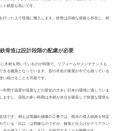
ット精度も高いです。
を行った上で現場に搬入します。鉄骨は詳細な規格も存在し、材
く鉄骨造は設計段階の配慮が必要
料に木材を用いているのが特徴で、リフォームやメンテナンスも
できる建築となっています。昔の木造の家屋が今でも残っている
使い続けることも可能です。
一年間で温度や湿度などの変化の大きい日本の環境に適していま
しますし、湿気の多い時期は木材が水分を吸収して快適な環境を
必須です。例えば雨漏れ補修の工事では、雨水の侵入経路を特定
れている「出口」は明確なのですが、躯体と仕上げがクリアラン
、水の侵入している「入口」を特定することが困難です。