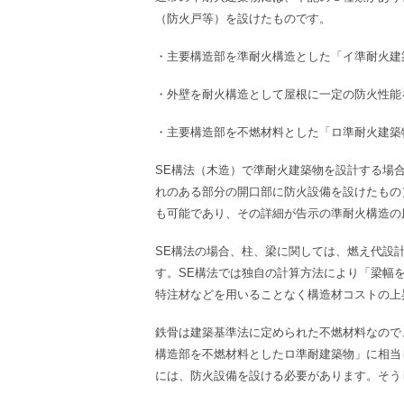
（防火戸等）を設けたものです。
・主要構造部を準耐火構造とした「イ準耐火建
・外壁を耐火構造として屋根に一定の防火性能
・主要構造部を不燃材料とした「ロ準耐火建築
SE
構法（木造）で準耐火建築物を設計する場
れのある部分の開口部に防火設備を設けたもの
も可能であり、その詳細が告示の準耐火構造の
SE
構法の場合、柱、梁に関しては、燃え代設
す。
SE
構法では独自の計算方法により「梁幅
特注材などを用いることなく構造材コストの上
鉄骨は建築基準法に定められた不燃材料なので
構造部を不燃材料としたロ準耐建築物」に相当
には、防火設備を設ける必要があります。そう