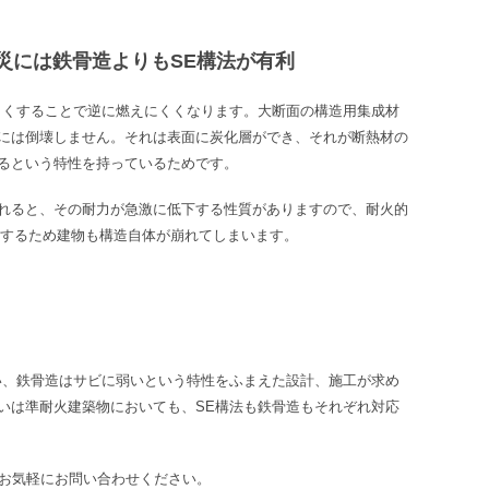
災には鉄骨造よりもSE構法が有利
きくすることで逆に燃えにくくなります。大断面の構造用集成材
には倒壊しません。それは表面に炭化層ができ、それが断熱材の
るという特性を持っているためです。
れると、その耐力が急激に低下する性質がありますので、耐火的
するため建物も構造自体が崩れてしまいます。
い、鉄骨造はサビに弱いという特性をふまえた設計、施工が求め
いは準耐火建築物においても、
SE
構法も鉄骨造もそれぞれ対応
お気軽にお問い合わせください。