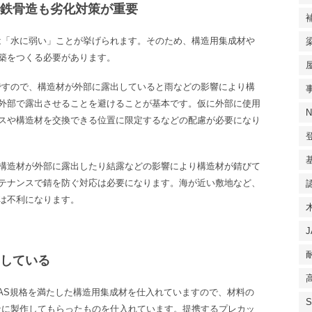
も鉄骨造も劣化対策が重要
は「水に弱い」ことが挙げられます。そのため、構造用集成材や
築をつくる必要があります。
ですので、構造材が外部に露出していると雨などの影響により構
外部で露出させることを避けることが基本です。仮に外部に使用
スや構造材を交換できる位置に限定するなどの配慮が必要になり
構造材が外部に露出したり結露などの影響により構造材が錆びて
テナンスで錆を防ぐ対応は必要になります。海が近い敷地など、
は不利になります。
定している
AS
規格を満たした構造用集成材を仕入れていますので、材料の
社に製作してもらったものを仕入れています。提携するプレカッ