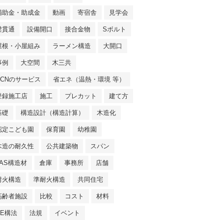
補助金・助成金
動画
寄宿舎
見学会
梁貫通
設備開口
接合金物
Sボルト
屋根・小屋組み
ラーメン構造
大開口
事例
大空間
木三共
NCNのサービス
省エネ（温熱・環境 等）
登録施工店
施工
プレカット
建て方
基礎
構造設計（構造計算）
木造化
認定こども園
保育園
幼稚園
木造の耐久性
公共建築物
スパン
JAS構造材
倉庫
事務所
店舗
耐火構造
準耐火構造
共同住宅
高齢者施設
比較
コスト
材料
SE構法
法規
イベント