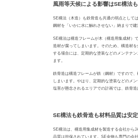
風雨等天候による影響はSE構法
SE
構法（木造）も鉄骨造も共通の弱点として
鋼材を「いかに水に触れさせない」納まりで建
SE構法は構造フレームが木（構造用集成材）
造材が腐ってしまいます。そのため、構造材を
する場合には、定期的な塗装などのメンテナン
ます。
鉄骨造は構造フレームが鉄（鋼材）ですので、
しまいます。やはり、定期的な塗装などのメン
塩害が懸念されるエリアでの計画では、鉄骨造
SE構法も鉄骨造も材料品質は安
SE
構法は、構造用集成材を製造する会社から
J
品質は担保されています。
SE
金物も専門の会