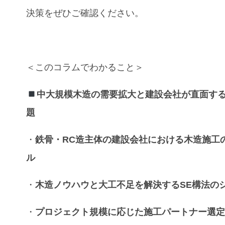
決策をぜひご確認ください。
＜このコラムでわかること＞
中大規模木造
の
需要拡大
と
建設会社
が直面す
題
・
鉄骨・RC造
主体の
建設会社
における
木造施工
ル
・
木造ノウハウ
と
大工不足
を解決する
SE構法
の
・
プロジェクト規模
に応じた
施工パートナー
選