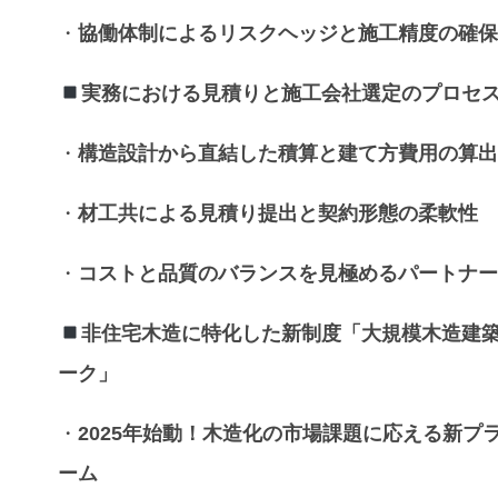
・
協働体制による
リスクヘッジ
と
施工精度
の確
実務における
見積り
と
施工会社選定
の
プロセ
・
構造設計
から直結した
積算
と
建て方費用
の算
・
材工共
による
見積り
提出と契約形態の柔軟性
・
コスト
と
品質
のバランスを見極める
パートナ
非住宅木造
に特化した新制度「
大規模木造建
ーク
」
・
2025年始動！
木造化
の
市場課題
に応える新
プ
ーム