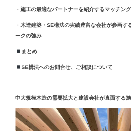
・
施工
の最適な
パートナー
を紹介する
マッチン
・
木造建築・SE構法
の
実績豊富
な会社が参画す
ーク
の強み
まとめ
SE構法
へのお問合せ、ご相談について
中大規模木造の需要拡大と建設会社が直面する