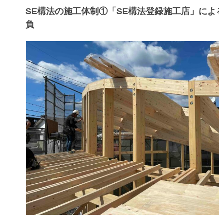
SE構法の施工体制①「SE構法登録施工店」によ
負