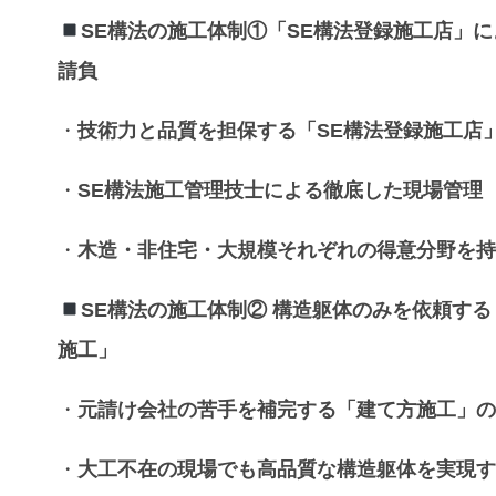
SE構法
の
施工体制
①「
SE構法登録施工店
」に
請負
・
技術力
と
品質
を担保する「
SE構法登録施工店
・
SE構法施工管理技士
による徹底した
現場管理
・
木造
・
非住宅
・
大規模
それぞれの得意分野を
SE構法
の
施工体制
②
構造躯体
のみを依頼する
施工
」
・
元請け会社
の苦手を補完する「
建て方施工
」
・
大工不在
の現場でも
高品質
な
構造躯体
を実現