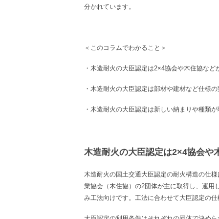
分かれています。
＜このコラムでわかること＞
・木造耐火の大臣認定は
2×4
協会や木住協など
・木造耐火の大臣認定は部材や建材など仕様の
・木造耐火の大臣認定は新しい納まりや種類が
木造耐火の大臣認定は2×4協会や
木造耐火の国土交通大臣認定の耐火構造の仕様
業協会（木住協）の
2
団体が主に取得し、運用
み工法向けです。工法に合わせて大臣認定の仕
大臣認定の利用条件はそれぞれの団体で決めら