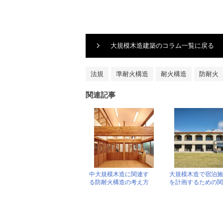
大規模木造建築のコラム一覧に戻る
法規
準耐火構造
耐火構造
防耐火
関連記事
中大規模木造に関連す
大規模木造で宿泊
る防耐火構造の考え方
を計画するための関
と関連法規
法規まとめ（2025
月更新）