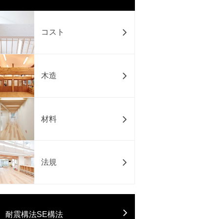
コスト
木造
材料
法規
耐震構法SE構法