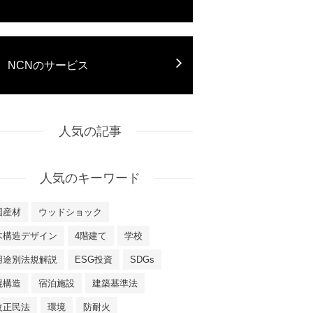
NCNのサービス
人気の記事
人気のキーワード
国産材
ウッドショック
木構造デザイン
4階建て
学校
用途別法規解説
ESG投資
SDGs
混構造
宿泊施設
建築基準法
改正民法
環境
防耐火