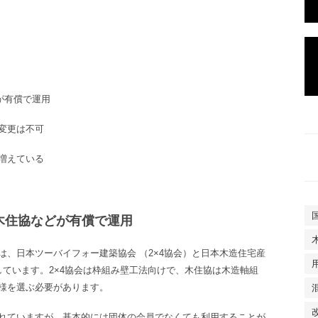
が有償で運用
変更は不可
増えている
木住協などが有償で運用
は、日本ツーバイフォー建築協会
（
2×4
協会）と日本木造住宅産
しています。
2×4
協会は枠組み壁工法向けで、木住協は木造軸組
様を選ぶ必要があります。
れていますが、基本的には団体の会員でなくても利用することが