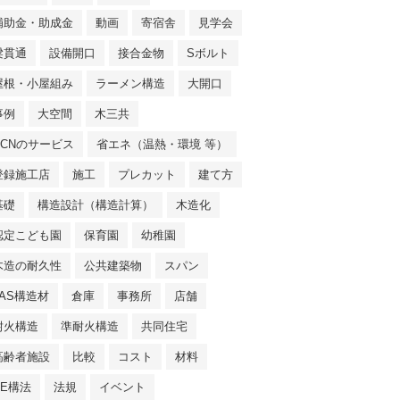
補助金・助成金
動画
寄宿舎
見学会
梁貫通
設備開口
接合金物
Sボルト
屋根・小屋組み
ラーメン構造
大開口
事例
大空間
木三共
NCNのサービス
省エネ（温熱・環境 等）
登録施工店
施工
プレカット
建て方
基礎
構造設計（構造計算）
木造化
認定こども園
保育園
幼稚園
木造の耐久性
公共建築物
スパン
JAS構造材
倉庫
事務所
店舗
耐火構造
準耐火構造
共同住宅
高齢者施設
比較
コスト
材料
SE構法
法規
イベント