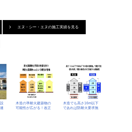
エヌ・シー・エヌの施工実績を見る
施設
木造の準耐火建築物の
木造でも高さ16m以下
連
可能性が広がる！改正
であれば防耐火要求無
年7
建築基準法の解説
し！改正建築基準法の
解説