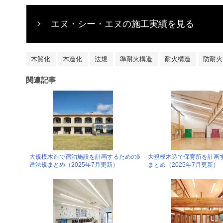
エヌ・シー・エヌの施工実績を見る
木質化
木造化
法規
準耐火構造
耐火構造
防耐火
関連記事
大規模木造で宿泊施設を計画するための関
大規模木造で保育所を計画
連法規まとめ（2025年7月更新）
まとめ（2025年7月更新）