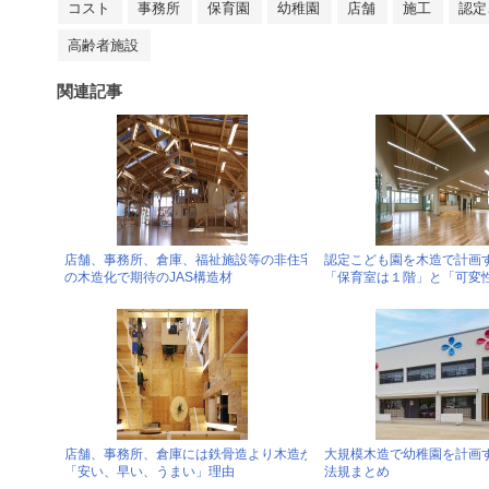
コスト
事務所
保育園
幼稚園
店舗
施工
認定
高齢者施設
関連記事
店舗、事務所、倉庫、福祉施設等の非住宅
認定こども園を木造で計画
の木造化で期待のJAS構造材
「保育室は１階」と「可変
店舗、事務所、倉庫には鉄骨造より木造が
大規模木造で幼稚園を計画
「安い、早い、うまい」理由
法規まとめ