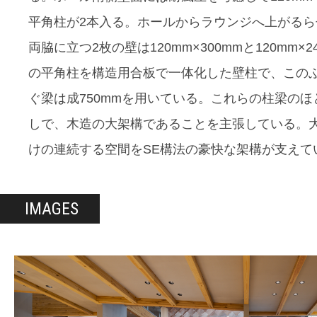
平角柱が2本入る。ホールからラウンジへ上がるら
両脇に立つ2枚の壁は120mm×300mmと120mm×2
の平角柱を構造用合板で一体化した壁柱で、この
ぐ梁は成750mmを用いている。これらの柱梁のほ
しで、木造の大架構であることを主張している。
けの連続する空間をSE構法の豪快な架構が支えて
IMAGES