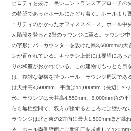
ピロティを抜け、長いエントランスアプローチの
の希望であったホールにたどり着く。ホールより
ュリティのかかったオフィススペース、ホール中
ん階段を登ると2階のラウンジに至る。ラウンジ中
の字形にバーカウンターを設けた幅3,600mmの大
ンが置かれている。キッチン上部には要望にあっ
りの和室がおかれている。この建物でもっとも目
は、複雑な架構を持つホール、ラウンジ周辺であ
は天井高4,500mm、平面は11,000mm（長辺）×7,
形。ラウンジは天井高4,550mm、8,000mm角の
らも無柱空間で、双方が接するところには壁がな
ラウンジは北と東の2方向に最大1,500mmほど跳
る。ホール南側壁面には耐風圧を考慮して120mm×