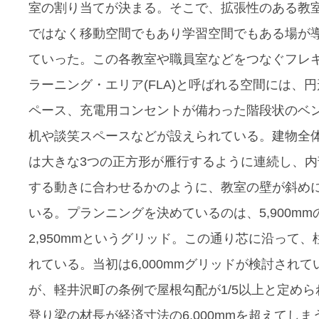
室の割り当てが決まる。そこで、拡張性のある教
ではなく移動空間でもあり学習空間でもある場が
ていった。この各教室や職員室などをつなぐフレ
ラーニング・エリア(FLA)と呼ばれる空間には、
ペース、充電用コンセントが備わった階段状のベ
机や談笑スペースなどが設えられている。建物全
は大きな3つの正方形が雁行するように連続し、内
する動きに合わせるかのように、教室の壁が斜め
いる。プランニングを決めているのは、5,900mm
2,950mmというグリッド。この通り芯に沿って、
れている。当初は6,000mmグリッドが検討されて
が、軽井沢町の条例で屋根勾配が1/5以上と定めら
登り梁の材長が経済寸法の6,000mmを超えてしま