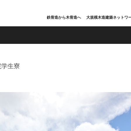
鉄骨造から木骨造へ
大規模木造建築ネットワ
院学生寮