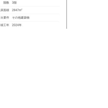
階数
3階
延床面積
2847m
2
耐火要件
その他建築物
竣工年
2024年