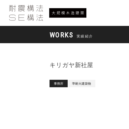
WORKS
実績紹介
キリガヤ新社屋
事務所
準耐火建築物