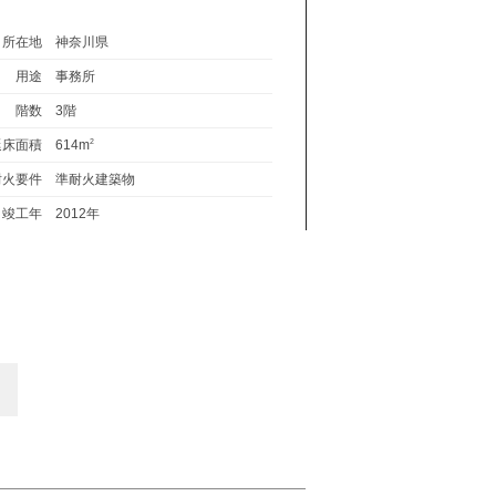
所在地
神奈川県
用途
事務所
階数
3階
延床面積
614m
2
耐火要件
準耐火建築物
竣工年
2012年