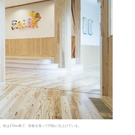
。柱は170㎜角で、杉板を張って円柱に仕上げている。