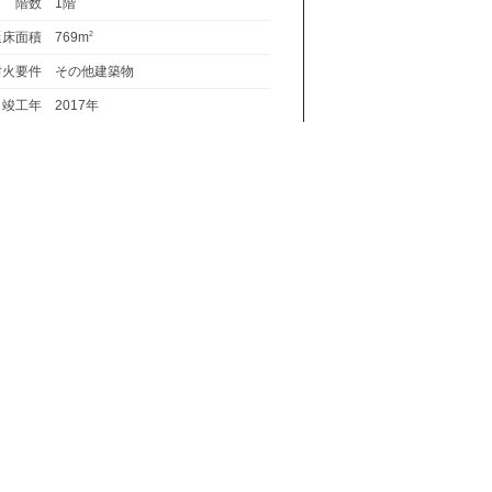
階数
1階
延床面積
769m
2
耐火要件
その他建築物
竣工年
2017年