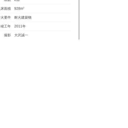
延床面積
928m
2
耐火要件
耐火建築物
竣工年
2011年
撮影
大沢誠一