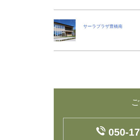
サーラプラザ豊橋南
ご
050-1