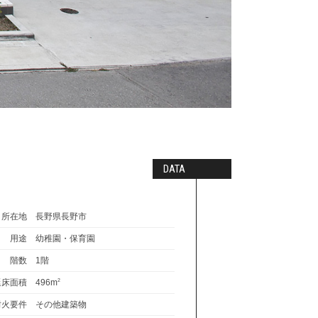
DATA
所在地
長野県長野市
用途
幼稚園・保育園
階数
1階
延床面積
496m
2
耐火要件
その他建築物