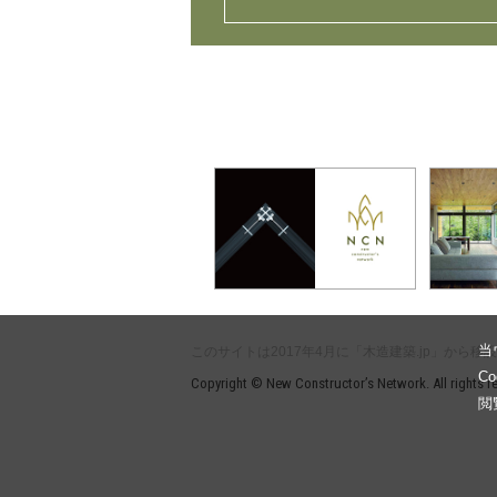
当
このサイトは2017年4月に「木造建築.jp」から移
C
Copyright © New Constructor’s Network. All rights r
閲