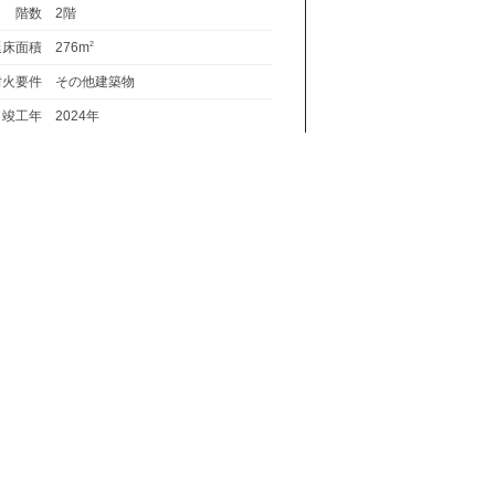
階数
2階
延床面積
276m
2
耐火要件
その他建築物
竣工年
2024年