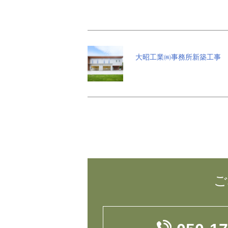
大昭工業㈱事務所新築工事
ご