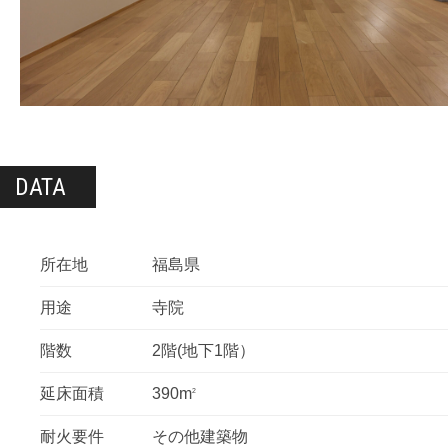
DATA
所在地
福島県
用途
寺院
階数
2階(地下1階）
延床面積
390m
2
耐火要件
その他建築物