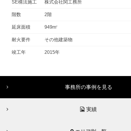
SE構法施工
株式会社関工務所
階数
2階
延床面積
949m
2
耐火要件
その他建築物
竣工年
2015年
事務所の事例を見る
実績