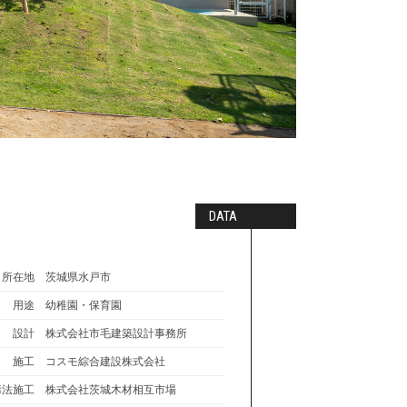
DATA
所在地
茨城県水戸市
用途
幼稚園・保育園
設計
株式会社市毛建築設計事務所
施工
コスモ綜合建設株式会社
構法施工
株式会社茨城木材相互市場