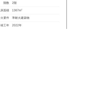
階数
2階
延床面積
1367m
2
耐火要件
準耐火建築物
竣工年
2022年