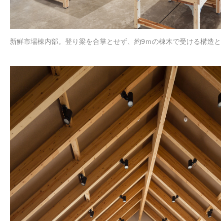
新鮮市場棟内部。登り梁を合掌とせず、約9ｍの棟木で受ける構造