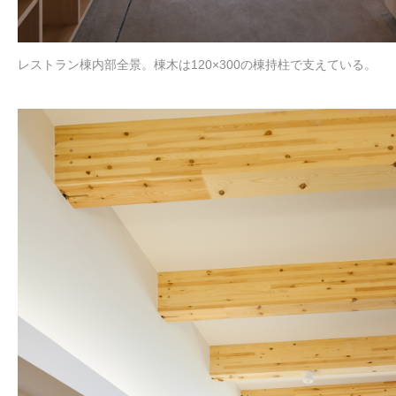
レストラン棟内部全景。棟木は120×300の棟持柱で支えている。