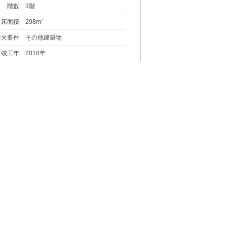
階数
3階
延床面積
298m
2
耐火要件
その他建築物
竣工年
2018年