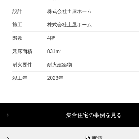
設計
株式会社土屋ホーム
施工
株式会社土屋ホーム
階数
4階
延床面積
831m
2
耐火要件
耐火建築物
竣工年
2023年
集合住宅の事例を見る
実績