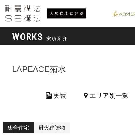
WORKS
実績紹介
LAPEACE菊水
実績
エリア別一覧
集合住宅
耐火建築物