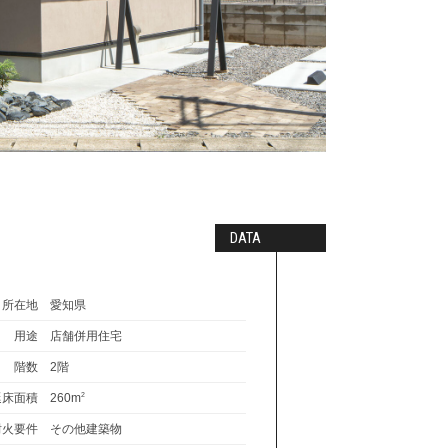
DATA
所在地
愛知県
用途
店舗併用住宅
階数
2階
延床面積
260m
2
耐火要件
その他建築物