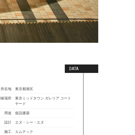
DATA
所在地
東京都港区
開催場所
東京ミッドタウン ガレリア コート
ヤード
用途
仮設建築
設計
エヌ・シー・エヌ
施工
エムテック