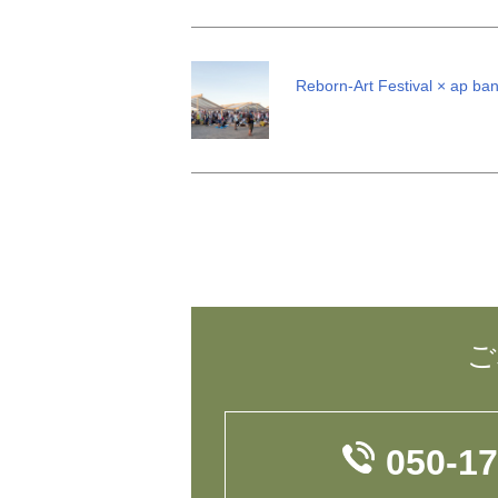
Reborn-Art Festival × ap ba
ご
050-1