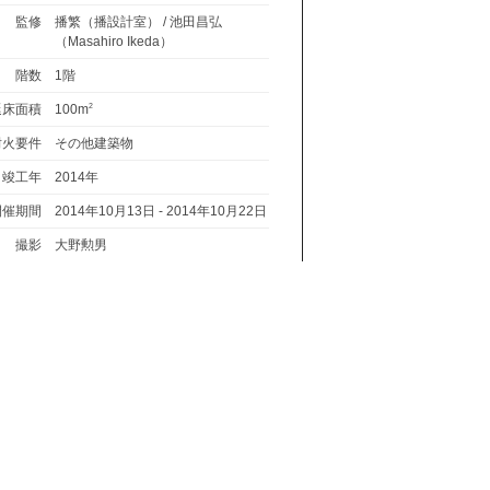
監修
播繁（播設計室） / 池田昌弘
（Masahiro Ikeda）
階数
1階
延床面積
100m
2
耐火要件
その他建築物
竣工年
2014年
開催期間
2014年10月13日 - 2014年10月22日
撮影
大野勲男