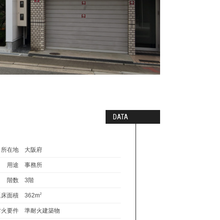
DATA
所在地
大阪府
用途
事務所
階数
3階
延床面積
362m
2
耐火要件
準耐火建築物