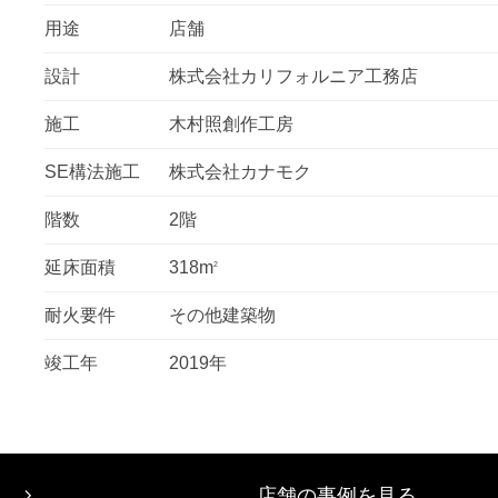
用途
店舗
設計
株式会社カリフォルニア工務店
施工
木村照創作工房
SE構法施工
株式会社カナモク
階数
2階
延床面積
318m
2
耐火要件
その他建築物
竣工年
2019年
店舗の事例を見る