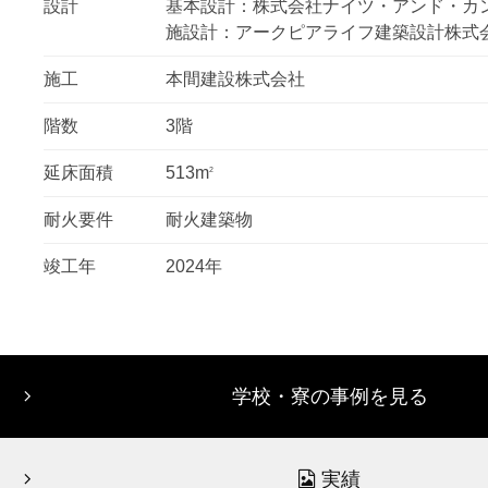
設計
基本設計：株式会社ナイツ・アンド・カ
施設計：アークピアライフ建築設計株式
施工
本間建設株式会社
階数
3階
延床面積
513m
2
耐火要件
耐火建築物
竣工年
2024年
学校・寮の事例を見る
実績