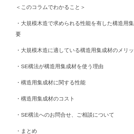
＜このコラムでわかること＞
・
大規模木造
で求められる性能を有した
構造用
要
・
大規模木造
に適している
構造用集成材
のメリ
・
SE構法
が
構造用集成材
を使う理由
・
構造用集成材
に関する性能
・
構造用集成材
の
コスト
・
SE構法
へのお問合せ、ご相談について
・まとめ