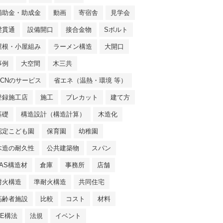
補助金・助成金
動画
寄宿舎
見学会
梁貫通
設備開口
接合金物
Sボルト
屋根・小屋組み
ラーメン構造
大開口
事例
大空間
木三共
NCNのサービス
省エネ（温熱・環境 等）
登録施工店
施工
プレカット
建て方
基礎
構造設計（構造計算）
木造化
認定こども園
保育園
幼稚園
木造の耐久性
公共建築物
スパン
JAS構造材
倉庫
事務所
店舗
耐火構造
準耐火構造
共同住宅
高齢者施設
比較
コスト
材料
SE構法
法規
イベント