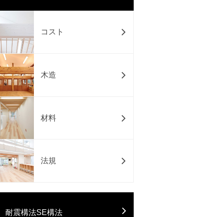
コスト
木造
材料
法規
耐震構法SE構法