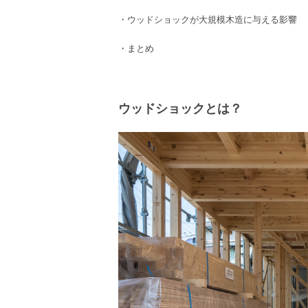
・
ウッドショック
が
大規模木造
に与える影響
・まとめ
ウッドショックとは？