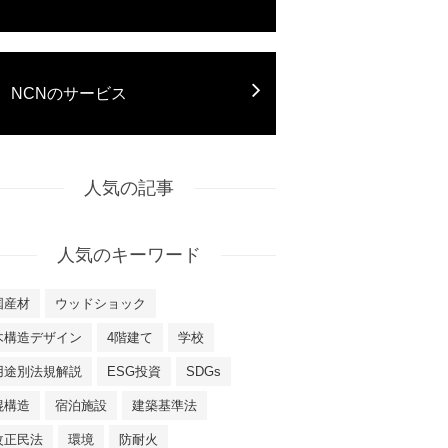
NCNのサービス
人気の記事
人気のキーワード
国産材
ウッドショック
木構造デザイン
4階建て
学校
用途別法規解説
ESG投資
SDGs
混構造
宿泊施設
建築基準法
改正民法
環境
防耐火