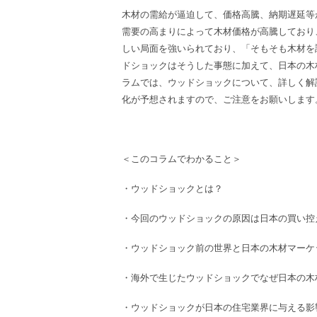
木材の需給が逼迫して、価格高騰、納期遅延等
需要の高まりによって木材価格が高騰しており
しい局面を強いられており、「そもそも木材を
ドショックはそうした事態に加えて、日本の木
ラムでは、ウッドショックについて、詳しく解説
化が予想されますので、ご注意をお願いします
＜このコラムでわかること＞
・
ウッドショック
とは？
・今回の
ウッドショック
の原因は日本の買い控
・
ウッドショック
前の世界と日本の木材マーケ
・海外で生じた
ウッドショック
でなぜ日本の木
・
ウッドショック
が日本の
住宅業界
に与える影