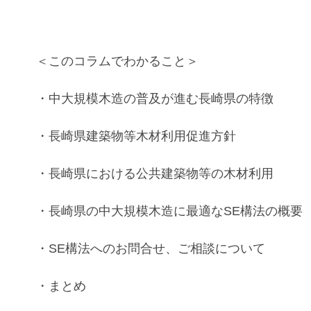
＜このコラムでわかること＞
・
中大規模木造
の普及が進む
長崎県
の特徴
・
長崎県建築物等木材利用促進方針
・
長崎県
における
公共建築物等
の
木材利用
・
長崎県
の
中大規模木造
に最適な
SE構法
の
概要
・
SE構法
へのお問合せ、ご相談について
・まとめ