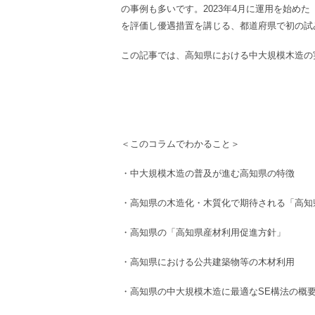
の事例も多いです。
2023年4月に運用を始
を評価し優遇措置を講じる、都道府県で初の試
この記事では、
高知県における中大規模木造の
＜このコラムでわかること＞
・
中大規模木造
の普及が進む
高知県
の特徴
・
高知県
の
木造化・木質化
で期待される
「高知
・高知県
の「
高知県産材利用促進方針
」
・
高知県
における
公共建築物等
の
木材利用
・
高知県
の
中大規模木造
に最適な
SE構法
の
概