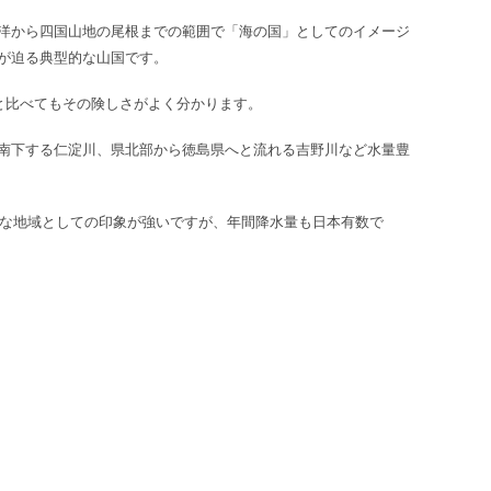
洋から四国山地の尾根までの範囲で「海の国」としてのイメージ
が迫る典型的な山国です。
%と比べてもその険しさがよく分かります。
南下する仁淀川、県北部から徳島県へと流れる吉野川など水量豊
暖な地域としての印象が強いですが、年間降水量も日本有数で