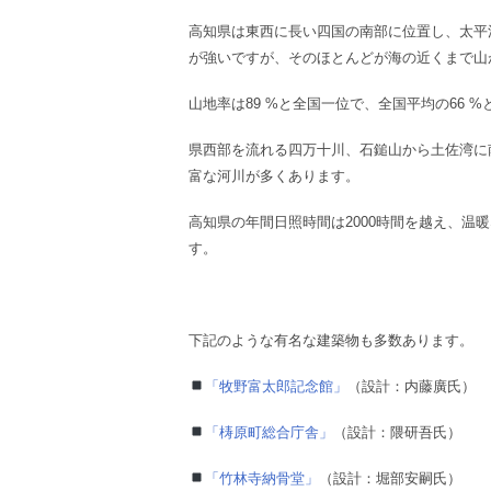
高知県は東西に長い四国の南部に位置し、太平
が強いですが、そのほとんどが海の近くまで山
山地率は89 %と全国一位で、全国平均の66 
県西部を流れる四万十川、石鎚山から土佐湾に
富な河川が多くあります。
高知県の年間日照時間は2000時間を越え、温
す。
下記のような有名な建築物も多数あります。
「牧野富太郎記念館」
（設計：内藤廣氏）
「梼原町総合庁舎」
（設計：隈研吾氏）
「竹林寺納骨堂」
（設計：
堀部安嗣
氏）