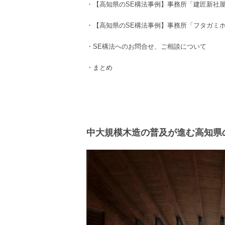
・
【高知県のSE構法事例】事務所
「建匠新社
・
【高知県のSE構法事例】
事務所
「フタガミ
・
SE構法
へのお問合せ、ご相談について
・まとめ
中大規模木造の普及が進む高知県