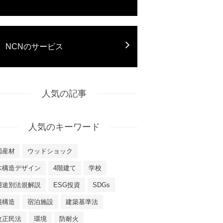
NCNのサービス
人気の記事
人気のキーワード
国産材
ウッドショック
木構造デザイン
4階建て
学校
用途別法規解説
ESG投資
SDGs
混構造
宿泊施設
建築基準法
改正民法
環境
防耐火