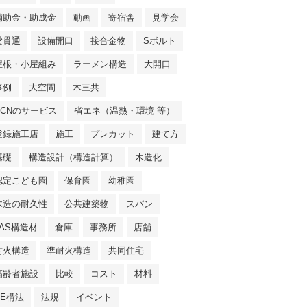
補助金・助成金
動画
寄宿舎
見学会
梁貫通
設備開口
接合金物
Sボルト
屋根・小屋組み
ラーメン構造
大開口
事例
大空間
木三共
NCNのサービス
省エネ（温熱・環境 等）
登録施工店
施工
プレカット
建て方
基礎
構造設計（構造計算）
木造化
認定こども園
保育園
幼稚園
木造の耐久性
公共建築物
スパン
JAS構造材
倉庫
事務所
店舗
耐火構造
準耐火構造
共同住宅
高齢者施設
比較
コスト
材料
SE構法
法規
イベント