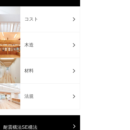
コスト
木造
材料
法規
耐震構法SE構法