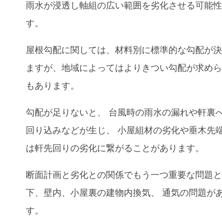
雨水が浸透し軸組の広い範囲を劣化させる可能
す。
屋根勾配に関しては
、
材料別に標準的な勾配が
ますが
、
地域によってはよりきつい勾配が求め
もあります。
勾配が足りないと
、
台風時の雨水の漏れや軒裏
回り込みなどが生じ、 小屋組材の劣化や垂木先
は軒先回りの劣化に繋がることがあります。
断面計画と劣化との関係でもう一つ重要な問題と
下
、
壁内
、
小屋裏の建物内換気
、
通気の問題が
す。