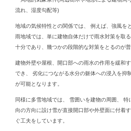
流れ
、
湿度勾配等)
地域の気候特性との関係では
、
例えば
、
強風を
雨地域では
、
単に建物自体だけで雨水対策を取
十分であり、幾つかの段階的な対策をとるのが
建物外壁や屋根
、
開口部への雨水の作用を緩和
でき
、
劣化につながる水分の躯体への浸入を抑
が可能となります。
同様に多雪地域では
、
雪囲いを建物の周囲
、
特
向の方向に設け雪が直接開口部や外壁面に付着
ぐ工夫をしています。