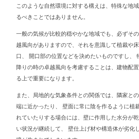
このような自然環境に対する構えは
、
特殊な地
るべきことではありません。
一般の気候が比較的穏やかな地域でも
、
必ずそ
越風向がありますので
、
それを意識して植裁や
口
、
開口部の位置などを決めたいものですし
、
降りの時の卓越風向を考慮することは
、
建物配
る上で重要になります
。
また
、
局地的な気象条件との関係では
、
隣家と
端に近かったり
、
壁面に常に陰を作るように植
れていたりする場合には
、
壁に作用した水分が
い状況が継続して、 壁仕上げ材や構造体が劣化