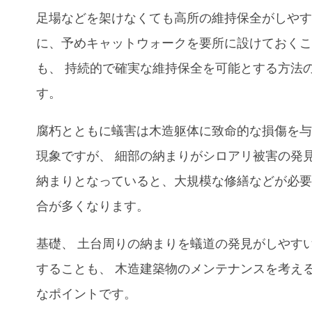
足場などを架けなくても高所の維持保全がしや
に
、
予めキャットウォークを要所に設けておく
も
、
持続的で確実な維持保全を可能とする方法
す。
腐朽とともに蟻害は木造躯体に致命的な損傷を
現象ですが
、
細部の納まりがシロアリ被害の発
納まりとなっていると
、
大規模な修繕などが必
合が多くなります。
基礎
、
土台周りの納まりを蟻道の発見がしやす
することも
、
木造建築物のメンテナンスを考え
なポイントです。