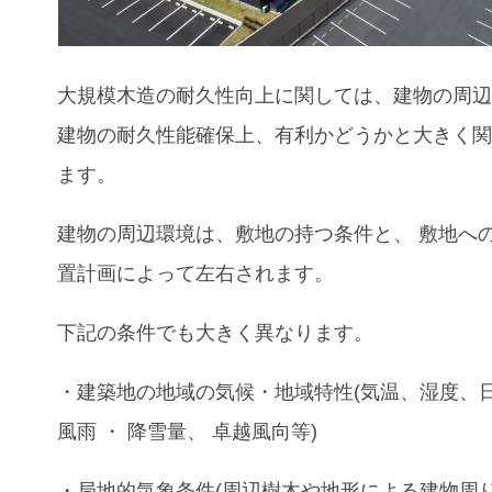
大規模木造の耐久性向上に関して
は
、
建物の周
建物の耐久性能確保上、有利かどうかと大きく
ます。
建物の周辺環境は、敷地の持つ条件と、 敷地へ
置計画によって左右され
ます。
下記の条件でも大きく異なります。
・
建築地の地域の気候
・
地域特性(気温、湿度、
風雨
・
降雪量、 卓越風向等)
・局地的気象条件(周辺樹木や地形による建物周