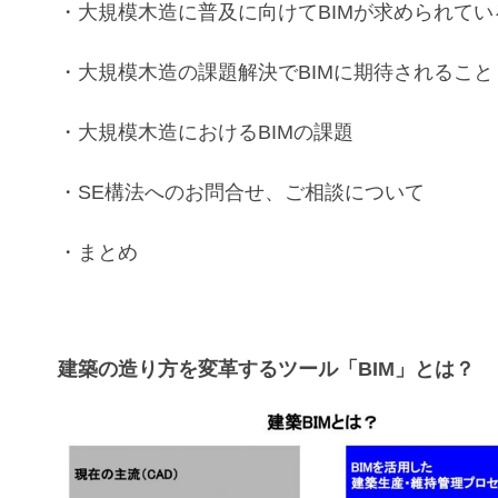
・
大規模木造
に普及に向けて
BIM
が求められてい
・
大規模木造
の課題解決で
BIM
に期待されること
・
大規模木造
における
BIM
の課題
・
SE構法
へのお問合せ、ご相談について
・まとめ
建築の造り方を変革するツール「BIM」とは？