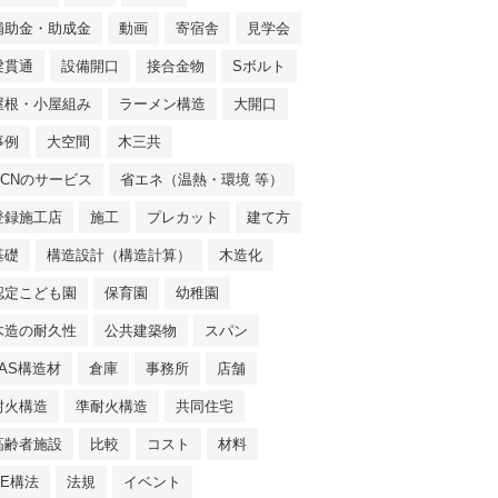
補助金・助成金
動画
寄宿舎
見学会
梁貫通
設備開口
接合金物
Sボルト
屋根・小屋組み
ラーメン構造
大開口
事例
大空間
木三共
NCNのサービス
省エネ（温熱・環境 等）
登録施工店
施工
プレカット
建て方
基礎
構造設計（構造計算）
木造化
認定こども園
保育園
幼稚園
木造の耐久性
公共建築物
スパン
JAS構造材
倉庫
事務所
店舗
耐火構造
準耐火構造
共同住宅
高齢者施設
比較
コスト
材料
SE構法
法規
イベント