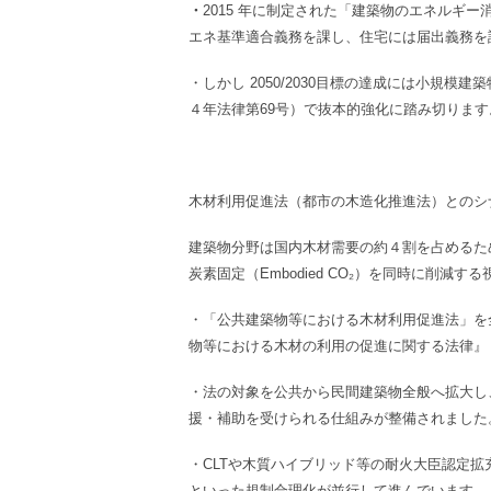
・
2015 年に制定された「建築物のエネルギ
エネ基準適合義務を課し、住宅には届出義務を
・しかし 2050/2030目標の達成には小規模
４年法律第69号）で抜本的強化に踏み切ります
木材利用促進法（都市の木造化推進法）とのシ
建築物分野は国内木材需要の約４割を占めるため、運
炭素固定（Embodied CO₂）を同時に削減す
・「公共建築物等における木材利用促進法」を
物等における木材の利用の促進に関する法律』
・法の対象を公共から民間建築物全般へ拡大し
援・補助を受けられる仕組みが整備されました
・CLTや木質ハイブリッド等の耐火大臣認定
といった規制合理化が並行して進んでいます。