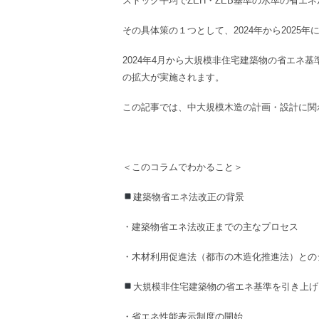
ストック平均でZEH・ZEB基準の水準の省エ
その具体策の１つとして、2024年から2025
2024年4月から大規模非住宅建築物の省エネ基
の拡大が実施されます。
この記事では、中大規模木造の計画・設計に関
＜このコラムでわかること＞
建築物省エネ法改正
の背景
・
建築物省エネ法改正
までの主なプロセス
・
木材利用促進法（都市の木造化推進法）
との
大規模非住宅建築物
の
省エネ基準
を引き上げ
・
省エネ性能表示制度
の開始