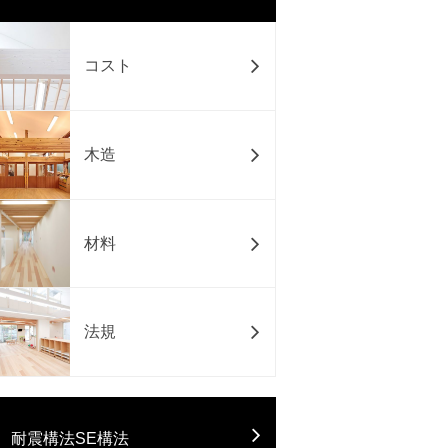
コスト
木造
材料
法規
耐震構法SE構法