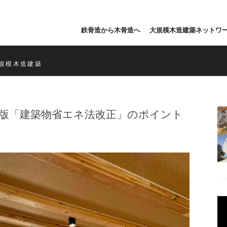
鉄骨造から木骨造へ
大規模木造建築ネットワ
規模木造建築
造版「建築物省エネ法改正」のポイント