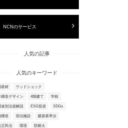
NCNのサービス
人気の記事
人気のキーワード
国産材
ウッドショック
木構造デザイン
4階建て
学校
用途別法規解説
ESG投資
SDGs
混構造
宿泊施設
建築基準法
改正民法
環境
防耐火