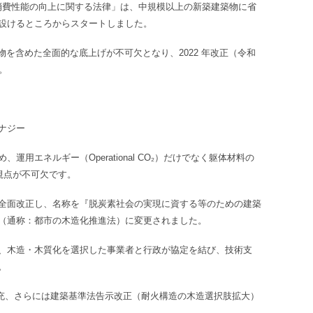
ー消費性能の向上に関する法律」は、中規模以上の新築建築物に省
設けるところからスタートしました。
建築物を含めた全面的な底上げが不可欠となり、2022 年改正（令和
。
ナジー
用エネルギー（Operational CO₂）だけでなく躯体材料の
る視点が不可欠です。
全面改正し、名称を『脱炭素社会の実現に資する等のための建築
（通称：都市の木造化推進法）に変更されました。
、木造・木質化を選択した事業者と行政が協定を結び、技術支
。
拡充、さらには建築基準法告示改正（耐火構造の木造選択肢拡大）