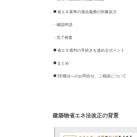
省エネ基準
の
適合義務
の対象拡大
・
確認申請
・
完了検査
省エネ適判
の
手続き
を進める
ポイント
まとめ
SE構法
へのお問合せ、ご相談について
建築物省エネ法改正の背景