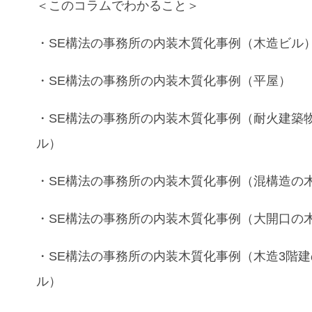
＜このコラムでわかること＞
・
SE構法の事務所
の
内装木質化
事例（
木造ビル
・
SE構法の事務所
の
内装木質化
事例（
平屋
）
・
SE構法の事務所
の
内装木質化
事例（
耐火建築
ル
）
・
SE構法の事務所
の
内装木質化
事例（
混構造
の
・
SE構法の事務所
の
内装木質化
事例（
大開口
の
・
SE構法の事務所
の
内装木質化
事例（
木造3階建
ル
）