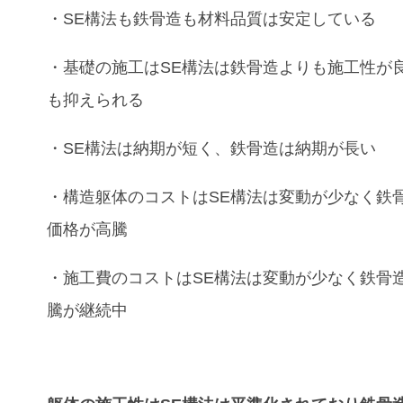
・
SE
構法
も
鉄骨造
も材料品質は安定している
・基礎の施工は
SE
構法
は
鉄骨造
よりも施工性が
も抑えられる
・
SE
構法
は納期が短く、
鉄骨造
は納期が長い
・
構造躯体
の
コスト
は
SE
構法
は変動が少なく
鉄
価格が高騰
・
施工費
の
コスト
は
SE
構法
は変動が少なく
鉄骨
騰が継続中