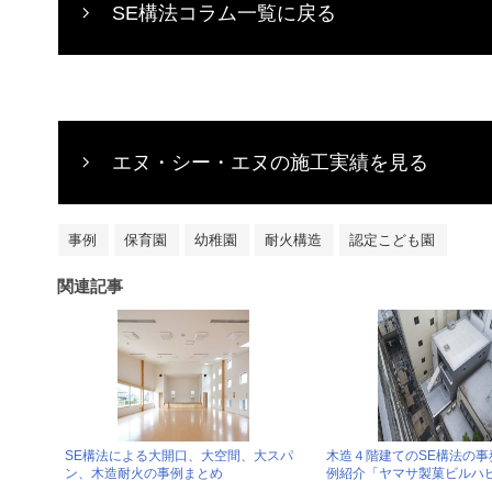
SE構法コラム一覧に戻る
エヌ・シー・エヌの施工実績を見る
事例
保育園
幼稚園
耐火構造
認定こども園
関連記事
SE構法による大開口、大空間、大スパ
木造４階建てのSE構法の事
ン、木造耐火の事例まとめ
例紹介「ヤマサ製菓ビルハ