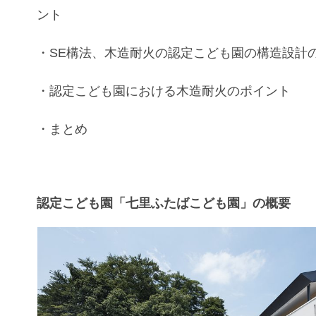
ント
・
SE構法、木造耐火
の
認定こども園
の構造設計
・
認定こども園
における
木造耐火
のポイント
・まとめ
認定こども園「七里ふたばこども園」の概要