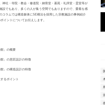
、神社・寺院・教会・修道院・納骨堂・墓苑・礼拝堂・霊堂等が
施設でもあり、多くの人が集う空間でもありますので、愛着を感
のコラムでは構造躯体にSE構法を採用した宗教施設
の事例紹介
のポイントについてお伝えします。
会館」の概要
会館」
の意匠設計の特徴
会館」
の
構造設計
の特徴
現するポイント