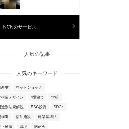
NCNのサービス
人気の記事
人気のキーワード
国産材
ウッドショック
木構造デザイン
4階建て
学校
用途別法規解説
ESG投資
SDGs
混構造
宿泊施設
建築基準法
改正民法
環境
防耐火