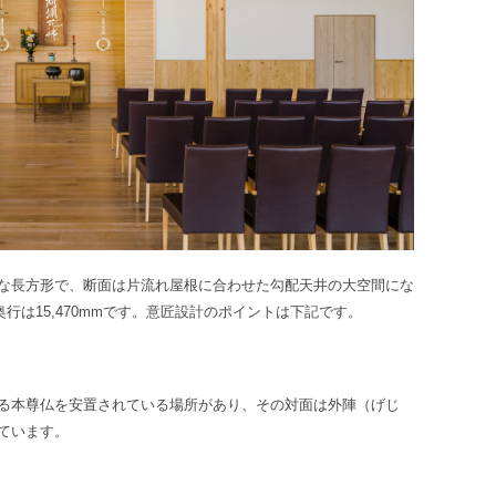
な長方形で、断面は片流れ屋根に合わせた勾配天井の大空間にな
行は15,470mmで
す。
意匠設計のポイントは下記です。
る本尊仏を安置されている場所があり、その対面は外陣（げじ
ています。