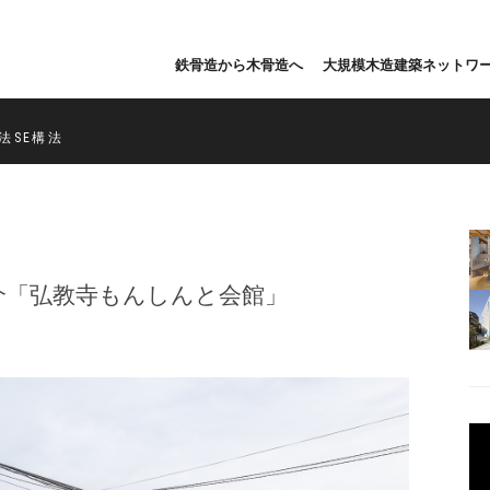
鉄骨造から木骨造へ
大規模木造建築ネットワ
法SE構法
介「弘教寺もんしんと会館」