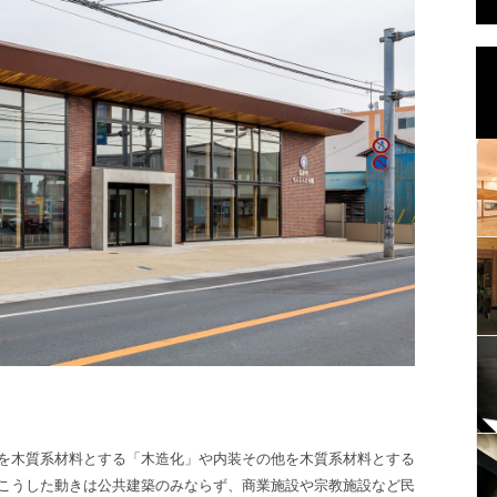
を木質系材料とする「木造化」や内装その他を木質系材料とする
こうした動きは公共建築のみならず、商業施設や宗教施設など民