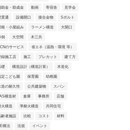
補助金・助成金
動画
寄宿舎
見学会
梁貫通
設備開口
接合金物
Sボルト
屋根・小屋組み
ラーメン構造
大開口
事例
大空間
木三共
NCNのサービス
省エネ（温熱・環境 等）
登録施工店
施工
プレカット
建て方
基礎
構造設計（構造計算）
木造化
認定こども園
保育園
幼稚園
木造の耐久性
公共建築物
スパン
JAS構造材
倉庫
事務所
店舗
耐火構造
準耐火構造
共同住宅
高齢者施設
比較
コスト
材料
SE構法
法規
イベント