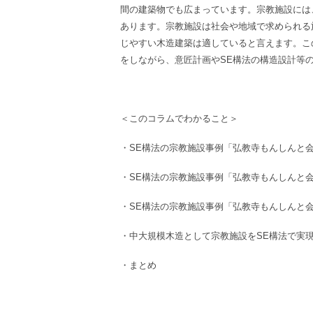
間の建築物でも広まっています。
宗教施設には
あります。宗教施設は社会や地域で求められる
じやすい木造建築は適していると言えます。
こ
をしながら、意匠計画やSE構法の構造設計等
＜このコラムでわかること＞
・
SE構法
の
宗教施設
事例「弘教寺もんしんと
・
SE構法
の
宗教施設
事例「弘教寺もんしんと
・
SE構法
の
宗教施設
事例「弘教寺もんしんと
・
中大規模木造
として
宗教施設
を
SE構法
で実
・まとめ